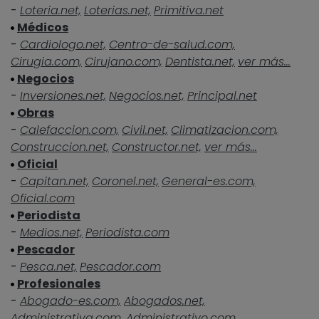
-
Loteria.net,
Loterias.net,
Primitiva.net
Médicos
-
Cardiologo.net,
Centro-de-salud.com,
Cirugia.com,
Cirujano.com,
Dentista.net,
ver más...
Negocios
-
Inversiones.net,
Negocios.net,
Principal.net
Obras
-
Calefaccion.com,
Civil.net,
Climatizacion.com,
Construccion.net,
Constructor.net,
ver más...
Oficial
-
Capitan.net,
Coronel.net,
General-es.com,
Oficial.com
Periodista
-
Medios.net,
Periodista.com
Pescador
-
Pesca.net,
Pescador.com
Profesionales
-
Abogado-es.com,
Abogados.net,
Administrativa.com,
Administrativo.com,