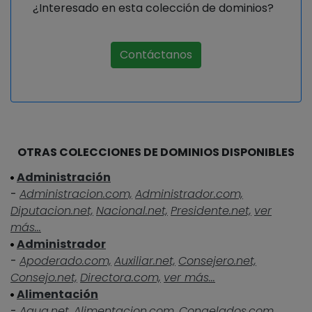
¿Interesado en esta colección de dominios?
Contáctanos
OTRAS COLECCIONES DE DOMINIOS DISPONIBLES
Administración
-
Administracion.com,
Administrador.com,
Diputacion.net,
Nacional.net,
Presidente.net,
ver
más...
Administrador
-
Apoderado.com,
Auxiliar.net,
Consejero.net,
Consejo.net,
Directora.com,
ver más...
Alimentación
-
Agua.net,
Alimentacion.com,
Congelados.com,