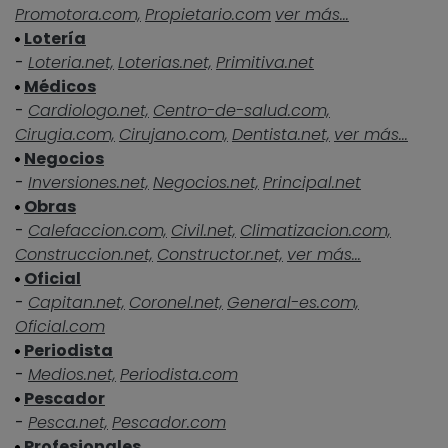
Promotora.com,
Propietario.com
ver más...
Lotería
-
Loteria.net,
Loterias.net,
Primitiva.net
Médicos
-
Cardiologo.net,
Centro-de-salud.com,
Cirugia.com,
Cirujano.com,
Dentista.net,
ver más...
Negocios
-
Inversiones.net,
Negocios.net,
Principal.net
Obras
-
Calefaccion.com,
Civil.net,
Climatizacion.com,
Construccion.net,
Constructor.net,
ver más...
Oficial
-
Capitan.net,
Coronel.net,
General-es.com,
Oficial.com
Periodista
-
Medios.net,
Periodista.com
Pescador
-
Pesca.net,
Pescador.com
Profesionales