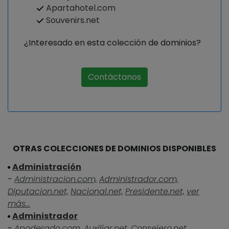
Apartahotel.com
Souvenirs.net
¿Interesado en esta colección de dominios?
Contáctanos
OTRAS COLECCIONES DE DOMINIOS DISPONIBLES
Administración
-
Administracion.com,
Administrador.com,
Diputacion.net,
Nacional.net,
Presidente.net,
ver
más...
Administrador
-
Apoderado.com,
Auxiliar.net,
Consejero.net,