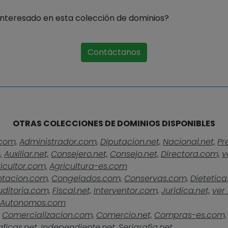
Interesado en esta colección de dominios?
Contáctanos
OTRAS COLECCIONES DE DOMINIOS DISPONIBLES
com,
Administrador.com,
Diputacion.net,
Nacional.net,
Pr
,
Auxiliar.net,
Consejero.net,
Consejo.net,
Directora.com,
v
icultor.com,
Agricultura-es.com
ntacion.com,
Congelados.com,
Conservas.com,
Dietetica
uditoria.com,
Fiscal.net,
Interventor.com,
Juridica.net,
ver 
Autonomos.com
Comercializacion.com,
Comercio.net,
Compras-es.com,
ficas.net,
Independiente.net,
Serigrafia.net