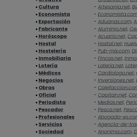
Cultura
-
Artesania.net,
Bi
Economista
-
Economista.co
Exportación
-
Aduanas.com,
A
Fabricante
-
Aluminio.net,
Ce
Horóscopo
-
Acuario.net,
Cap
Hostal
-
Hostal.net,
Huelv
Hostelería
-
Pub-mix.com,
Di
Inmobiliaria
-
Fincas.net,
Inmob
Lotería
-
Loteria.net,
Loter
Médicos
-
Cardiologo.net,
Negocios
-
Inversiones.net,
Obras
-
Calefaccion.co
Oficial
-
Capitan.net,
Cor
Periodista
-
Medios.net,
Peri
Pescador
-
Pesca.net,
Pesc
Profesionales
-
Abogado-es.co
Servicios
-
Agencia-de-tra
Sociedad
-
Anonima.com,
C