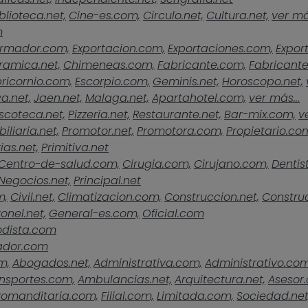
blioteca.net,
Cine-es.com,
Circulo.net,
Cultura.net,
ver más
m
rmador.com,
Exportacion.com,
Exportaciones.com,
Expor
ramica.net,
Chimeneas.com,
Fabricante.com,
Fabricante
ricornio.com,
Escorpio.com,
Geminis.net,
Horoscopo.net,
a.net,
Jaen.net,
Malaga.net,
Apartahotel.com,
ver más...
scoteca.net,
Pizzeria.net,
Restaurante.net,
Bar-mix.com,
v
iliaria.net,
Promotor.net,
Promotora.com,
Propietario.co
ias.net,
Primitiva.net
Centro-de-salud.com,
Cirugia.com,
Cirujano.com,
Dentist
Negocios.net,
Principal.net
m,
Civil.net,
Climatizacion.com,
Construccion.net,
Construc
onel.net,
General-es.com,
Oficial.com
odista.com
ador.com
m,
Abogados.net,
Administrativa.com,
Administrativo.com
nsportes.com,
Ambulancias.net,
Arquitectura.net,
Asesor
omanditaria.com,
Filial.com,
Limitada.com,
Sociedad.net